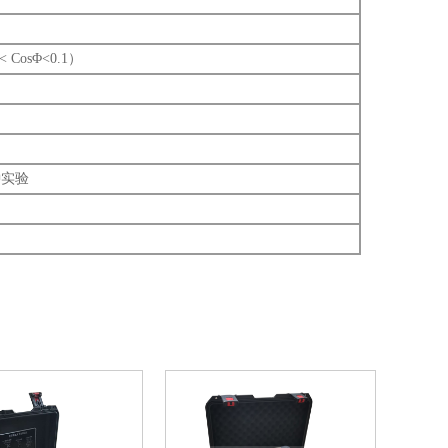
< CosΦ<0.1）
钟实验