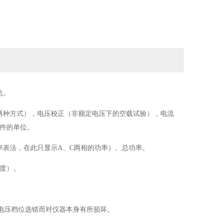
抗。
两种方式），电压校正（非额定电压下的空载试验），电流
件的单位。
率表法，在此只显示A、C两相的功率）、总功率。
真度）。
因电压档位选错而对仪器本身有所损坏。