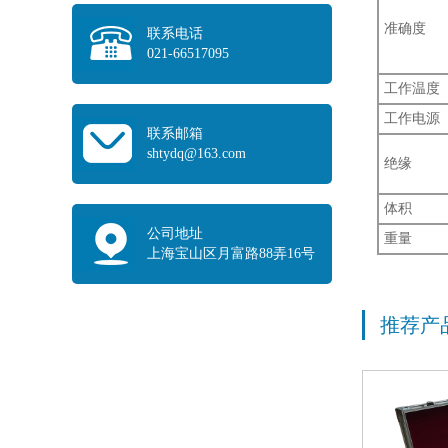
准确度
联系电话
021-66517095
工作温度
工作电源
联系邮箱
shtydq@163.com
绝缘
体积
公司地址
重量
上海宝山区月富路88弄16号
推荐产