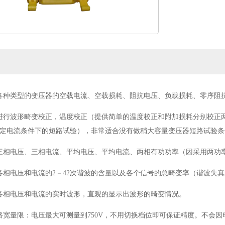
各种类型的变压器的空载电流、空载损耗、阻抗电压、负载损耗、零序阻
进行波形畸变校正，温度校正（提供简单的温度校正和附加损耗分别校正
定电流条件下的短路试验），非常适合没有做稍大容量变压器短路试验条
三相电压、三相电流、平均电压、平均电流、两相有功功率（因采用两功
各相电压和电流的2－42次谐波的含量以及各个信号的总畸变率（谐波失
各相电压和电流的实时波形，直观的显示出波形的畸变情况。
路宽量限：电压最大可测量到750V，不用切换档位即可保证精度。不会