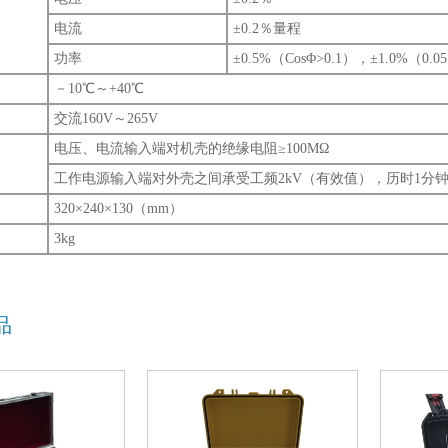
电流
±0.2％量程
功率
±0.5%（CosΦ>0.1），±1.0%（0.05
－10℃～+40℃
交流160V～265V
电压、电流输入端对机壳的绝缘电阻≥100MΩ
工作电源输入端对外壳之间承受工频2kV（有效值），历时1分
320×240×130（mm）
3kg
品