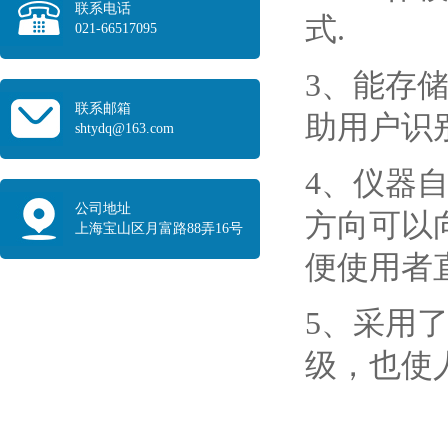
联系电话
式.
021-66517095
3、能存
联系邮箱
助用户识
shtydq@163.com
4、仪器
公司地址
方向可以
上海宝山区月富路88弄16号
便使用者
5、采用
级，也使